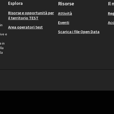
Esplora
Risorse
Il
Risorse e opportunità per
Attività
Reg
il territorio TEST
Eventi
Acc
in
Area operatori test
Scarica i file Open Data
ive e
a in
lla
la