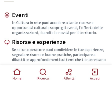
Eventi
In Cultura in rete puoi accedere a tante risorse e
opportunità culturali: scopri gli eventi, l'offerta delle
organizzazioni, i bandi e le novità per il territorio.
Risorse e esperienze
Se sei un operatore puoi condividere le tue esperienze,
segnalare risorse e buone pratiche, partecipare a
dibattiti e approfondimenti sui temi che ti interessano
Collaborazioni
Se sei un'operatore puoi proporre collaborazioni,
Home
Ricerca
Attività
Accedi
progetti, iniziative da sviluppare insieme alle altre
realtà del territorio
Maggiori informazioni