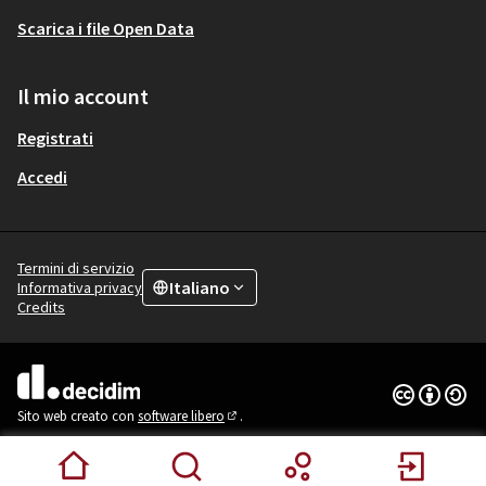
Scarica i file Open Data
Il mio account
Registrati
Accedi
Termini di servizio
Italiano
Informativa privacy
Choose language
Scegli la lingua
Credits
Licenza Cre
(Collegamen
(Collegamento esterno)
Sito web creato con
software libero
.
(Collegamento esterno)